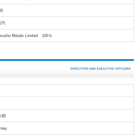
1月
万円
Tsusho Metals Limited 100％
太朗
rney