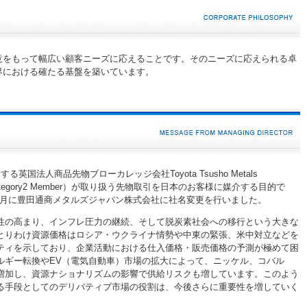
意をもって幅広い顧客ニーズに応えることです。そのニーズに応えられる卓
界における確たる基盤を築いています。
英国法人商品先物ブローカレッジ会社Toyota Tsusho Metals
ange・Category2 Member）が取り扱う先物取引を日本のお客様に媒介する目的で
1年4月に豊田通商メタルズジャパン株式会社に社名変更を行いました。
性の高まり、インフレ圧力の継続、そして脱炭素社会への移行という大きな
とりわけ資源価格はロシア・ウクライナ情勢や中東の緊張、米中対立などを
ティを示しており、企業活動における仕入価格・販売価格の予測が極めて困
ルギー転換やEV（電気自動車）市場の拡大によって、ニッケル、コバル
増加し、資源ナショナリズムの影響で供給リスクも増しています。このよう
る手段としてのデリバティブ市場の役割は、今後さらに重要性を増していく