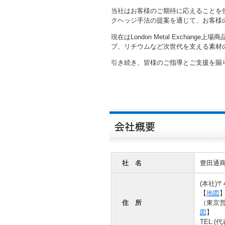
当社はお客様のご期待に応えることを
クヘッジ手法の提案を通じて、お客様
現在はLondon Metal Excha
プ、リチウムなど次世代を支える素材
引き続き、皆様のご指導とご支援を賜
社 名
豊田通
(本社)
【
地図
住 所
（東京営
図
】
TEL:(