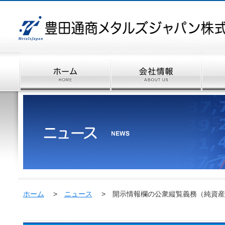
ホーム
>
ニュース
> 開示情報欄の公衆縦覧義務（純資産