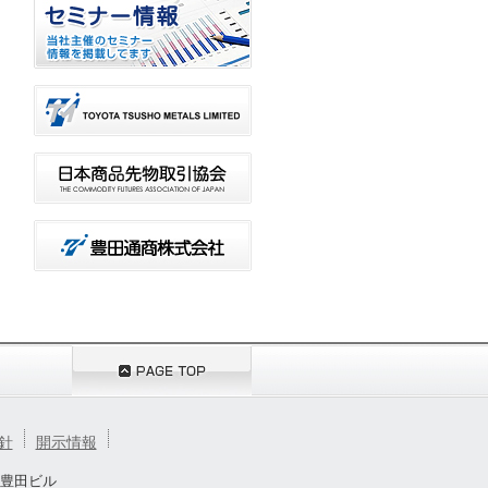
針
開示情報
ー豊田ビル