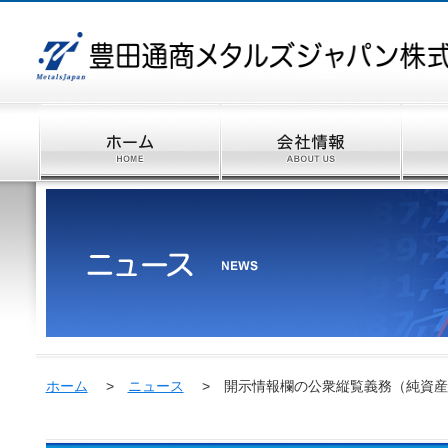
ホーム
>
ニュース
> 開示情報欄の公衆縦覧義務（純資産