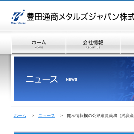
ホーム
>
ニュース
> 開示情報欄の公衆縦覧義務（純資産